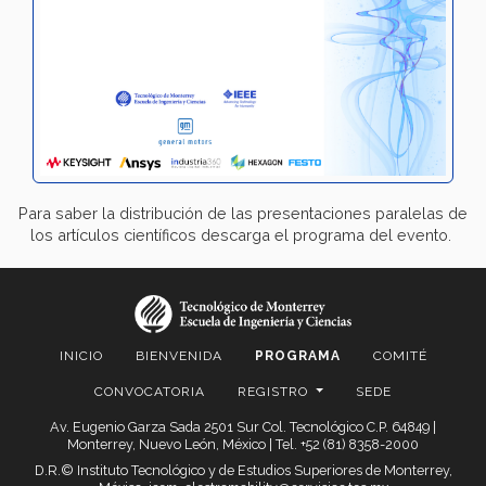
Para saber la distribución de las presentaciones paralelas de
los artículos científicos descarga el programa del evento.
INICIO
BIENVENIDA
PROGRAMA
COMITÉ
CONVOCATORIA
REGISTRO
SEDE
Av. Eugenio Garza Sada 2501 Sur Col. Tecnológico C.P. 64849 |
Monterrey, Nuevo León, México | Tel. +52 (81) 8358-2000
D.R.© Instituto Tecnológico y de Estudios Superiores de Monterrey,